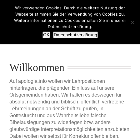
Zum
Wir verwenden Cookies. Durch die weitere Nutzung der
Inhalt
Webseite stimmen Sie der Verwendung von Cookies zu.
springen
Weitere Informationen zu Cookies erhalten Sie in unserer
Datenschutzerklärung.
OK
Datenschutzerklärung
Willkommen
Auf apologia.info wollen wir Lehrpositionen
hinterfragen, die prägenden Einfluss auf unsere
Ortsgemeinden haben. Wir halten es deswegen für
absolut notwendig und biblisch, öffentlich vertretene
Lehrmeinungen an der Schrift zu prüfen, in
Gottesfurcht und aus Wahrheitsliebe falsche
Bibelauslegungen zu widerlegen bzw. andere
glaubwürdige Interpretationsmöglichkeiten anzubieten.
Dabei wollen wir selbst für Korrektur offenbleiben.