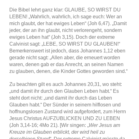
Die Bibel lehrt ganz klar: GLAUBE, SO WIRST DU
LEBEN! „Wahrlich, wahrlich, ich sage euch: Wer an
mich glaubt, der hat ewiges Leben“ (Joh 6,47). „Damit
jeder, der an ihn glaubt, nicht verlorengeht, sondern
ewiges Leben hat“ (Joh 3,15). Doch der extreme
Calvinist sagt: „LEBE, SO WIRST DU GLAUBEN!“
Bemerkenswert ist jedoch, dass Johannes 1,12 eben
gerade nicht sagt: „Allen aber, die erneuert worden
waren, denen gab er das Anrecht, an seinen Namen
zu glauben, denen, die Kinder Gottes geworden sind.“
Zu beachten gilt es auch Johannes 20,31, wo steht:
„und damit ihr durch den Glauben Leben habt.“ Es
steht dort nicht: „und damit ihr durch das Leben
Glauben habt.“ Der Sünder in seinem hilflosen und
hoffnungslosen Zustand wird aufgefordert, zum Herrn
Jesus Christus AUFZUBLICKEN UND ZU LEBEN
(Joh 3,14-16; 4Mo 21). [Wir singen: „
Wer Jesus am
Kreuze im Glauben erblickt, der wird heil zu
derselbigen Stund
“. Der extreme Calvinist müsste da