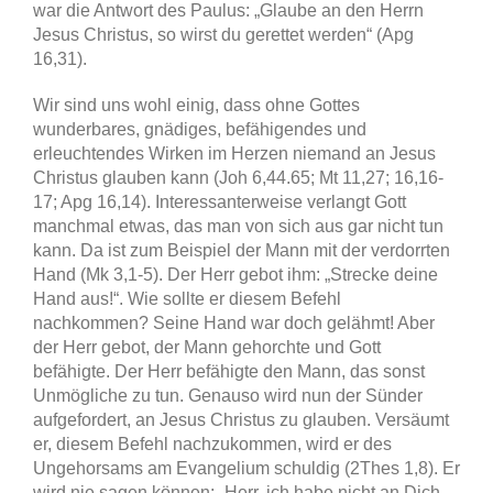
war die Antwort des Paulus: „Glaube an den Herrn
Jesus Christus, so wirst du gerettet werden“ (Apg
16,31).
Wir sind uns wohl einig, dass ohne Gottes
wunderbares, gnädiges, befähigendes und
erleuchtendes Wirken im Herzen niemand an Jesus
Christus glauben kann (Joh 6,44.65; Mt 11,27; 16,16-
17; Apg 16,14). Interessanterweise verlangt Gott
manchmal etwas, das man von sich aus gar nicht tun
kann. Da ist zum Beispiel der Mann mit der verdorrten
Hand (Mk 3,1-5). Der Herr gebot ihm: „Strecke deine
Hand aus!“. Wie sollte er diesem Befehl
nachkommen? Seine Hand war doch gelähmt! Aber
der Herr gebot, der Mann gehorchte und Gott
befähigte. Der Herr befähigte den Mann, das sonst
Unmögliche zu tun. Genauso wird nun der Sünder
aufgefordert, an Jesus Christus zu glauben. Versäumt
er, diesem Befehl nachzukommen, wird er des
Ungehorsams am Evangelium schuldig (2Thes 1,8). Er
wird nie sagen können: „Herr, ich habe nicht an Dich