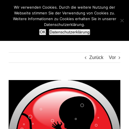
Zum
Wir verwenden Cookies. Durch die weitere Nutzung der
Inhalt
Webseite stimmen Sie der Verwendung von Cookies zu.
springen
Weitere Informationen zu Cookies erhalten Sie in unserer
Datenschutzerklärung.
OK
Datenschutzerklärung
Zurück
Vor
Zeige
grösseres
Bild