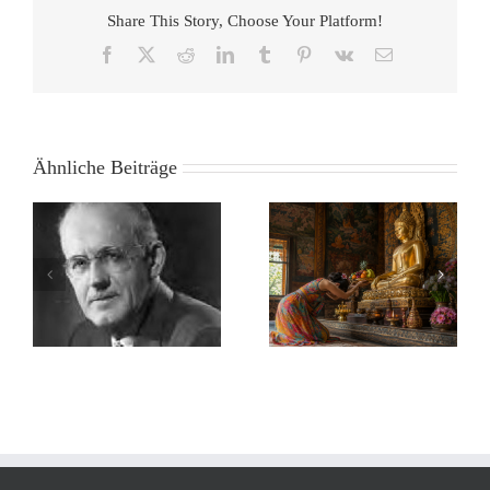
Share This Story, Choose Your Platform!
Facebook
X
Reddit
LinkedIn
Tumblr
Pinterest
Vk
E-
Mail
Ähnliche Beiträge